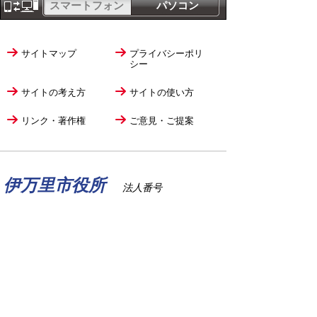
スマートフォン
パソコン
サイトマップ
プライバシーポリ
シー
サイトの考え方
サイトの使い方
リンク・著作権
ご意見・ご提案
伊万里市役所
法人番号
1000020412058
〒848-8501
佐賀県伊万里市立花町1355番地1
TEL
0955-23-2111
(代表)
FAX 0955-23-6113