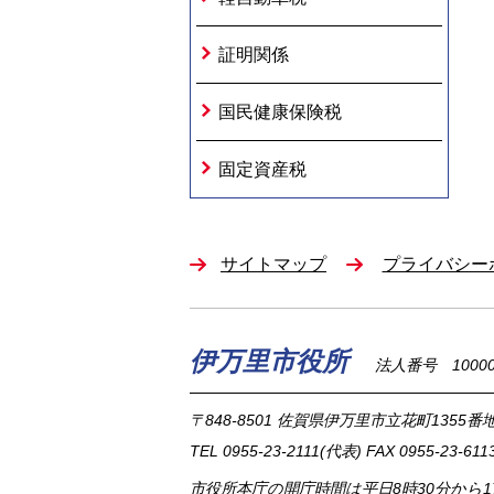
証明関係
国民健康保険税
固定資産税
サイトマップ
プライバシー
伊万里市役所
法人番号 100002
〒848-8501
佐賀県伊万里市立花町1355番地
TEL
0955-23-2111
(代表)
FAX 0955-23-611
市役所本庁の開庁時間は
平日8時30分から