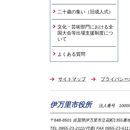
二十歳の集い（旧成人式）
文化・芸術部門における全
国大会等出場支援制度につ
いて
よくある質問
サイトマップ
プライバシー
伊万里市役所
法人番号 100002
〒848-8501
佐賀県伊万里市立花町1355番地
TEL
0955-23-2111
(代表)
FAX 0955-23-611