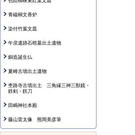
色絵蜘蛛巣紅葉文皿
青磁桐文香炉
染付竹葉文皿
午戻遺跡石棺墓出土遺物
銅造誕生仏
夏崎古墳出土遺物
杢路寺古墳出土 三角縁三神三獣鏡・
鉄剣・鉄刀
田嶋神社本殿
藤山雷太像 熊岡美彦筆