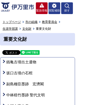
緊急情報
閲覧補助
探す
トップページ
市の組織
教育委員会
生涯学習課
文化財
重要文化財
重要文化財
銭亀古墳出土遺物
坂口古墳の石棺
副島種臣墨跡 宏濟閣
中林梧竹墨跡 聖代文明