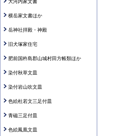
大河内家文書
横岳家文書ほか
岳神社拝殿・神殿
旧犬塚家住宅
肥前国杵島郡山城村田方帳類ほか
染付秋草文皿
染付岩山吹文皿
色絵杜若文三足付皿
青磁三足付皿
色絵鳳凰文皿