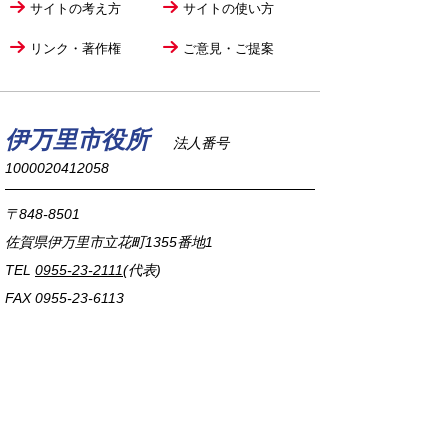
サイトの考え方
サイトの使い方
リンク・著作権
ご意見・ご提案
伊万里市役所
法人番号
1000020412058
〒848-8501
佐賀県伊万里市立花町1355番地1
TEL
0955-23-2111
(代表)
FAX 0955-23-6113
市役所本庁の開庁時間は
平日8時30分から17時15分までです。
毎週火曜日は証明書発行業務に関して19時まで
延長しておりますのでご利用ください。