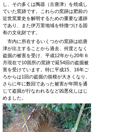
し、その多くは陶器（古唐津）を焼成し
ていた窯跡です。これらの窯跡は肥前の
近世窯業史を解明するための重要な遺跡
であり、また伊万里地域を特徴づける固
有の文化財です。
市内に所在するいくつかの窯跡は絵唐
津が出土することから過去、何度となく
盗掘の被害を受け、平成12年から20年６
月現在で10箇所の窯跡で延54回の盗掘被
害を受けています。特に平成15、16年ご
ろからは1回の盗掘の規模が大きくなり、
さらに年に数回であった被害が年間を通
じて盗掘が行なわれるなど凶悪化しはじ
めました。