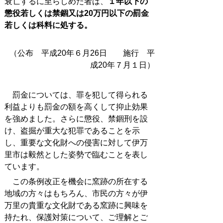
衰亡するに至らしめた者は、
１年以下の
懲役若しくは禁錮又は20万円以下の罰金
若しくは科料に処する。
（公布 平成20年６月26日 施行 平
成20年７月１日）
罰金については、罪を犯して得られる
利益よりも罰金の額を高くして抑止効果
を強めました。さらに懲役、禁錮刑を設
け、盗掘が重大な犯罪であることを示
し、重要な文化財への侵害に対して伊万
里市は毅然とした姿勢で臨むことを表し
ています。
この条例改正を機会に窯跡の所在する
地域の方々はもちろん、市民の方々が伊
万里の貴重な文化財である窯跡に興味を
持たれ、保護対策について、ご理解とご