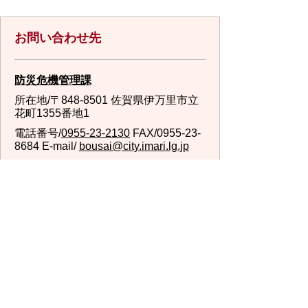
お問い合わせ先
防災危機管理課
所在地/〒848-8501 佐賀県伊万里市立
花町1355番地1
電話番号/
0955-23-2130
FAX/0955-23-
8684 E-mail/
bousai@city.imari.lg.jp
回答が必要なお問い合わせは、こちらの「お問合わせ
先」へお問い合わせください。メールでお問い合わせ
の際は、氏名・住所・電話番号をご記入ください。
スマートフォンでご利用されている場合、Microsoft
Office用ファイルを閲覧できるアプリケーションが端
末にインストールされていないことがございます。そ
の場合、Microsoft Officeまたは無償のMicrosoft社製ビ
ューアーアプリケーションの入っているPC端末などを