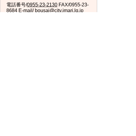
電話番号/
0955-23-2130
FAX/0955-23-
8684 E-mail/
bousai@city.imari.lg.jp
回答が必要なお問い合わせは、こちらの「お問合わせ
先」へお問い合わせください。メールでお問い合わせ
の際は、氏名・住所・電話番号をご記入ください。
スマートフォン
パソコン
サイトマップ
プライバシーポリ
シー
サイトの考え方
サイトの使い方
リンク・著作権
ご意見・ご提案