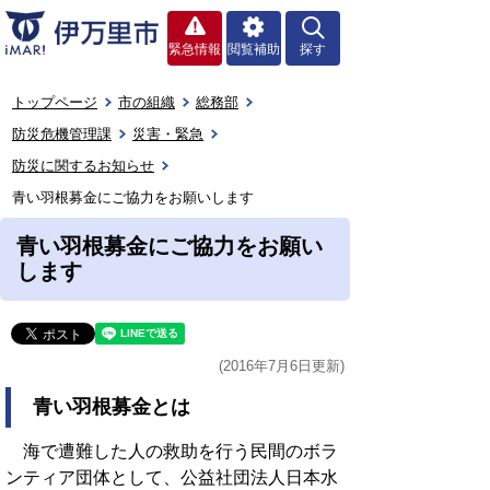
緊急情報
閲覧補助
探す
トップページ
市の組織
総務部
防災危機管理課
災害・緊急
防災に関するお知らせ
青い羽根募金にご協力をお願いします
青い羽根募金にご協力をお願い
します
(2016年7月6日更新)
青い羽根募金とは
海で遭難した人の救助を行う民間のボラ
ンティア団体として、公益社団法人日本水