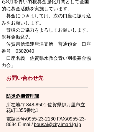
ら8月を青い羽根募金強化月間として全国
的に募金活動を実施しています。
募金につきましては、次の口座に振り込
みをお願いします。
皆様のご協力をよろしくお願いします。
※募金振込先
佐賀県信漁連唐津支所 普通預金 口座
番号 0302040
口座名義「佐賀県水救会青い羽根募金協
力会」
お問い合わせ先
防災危機管理課
所在地/〒848-8501 佐賀県伊万里市立
花町1355番地1
電話番号/
0955-23-2130
FAX/0955-23-
8684 E-mail/
bousai@city.imari.lg.jp