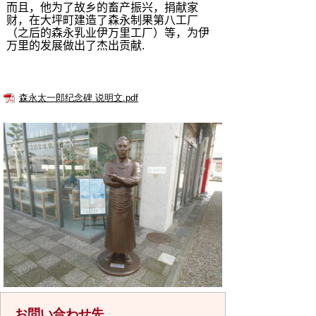
而且，他为了故乡的畜产振兴，捐献家
财，在大坪町建造了森永制果第八工厂
（之后的森永乳业伊万里工厂）等，为伊
万里的发展做出了杰出贡献
.
森永太一郎纪念碑 说明文.pdf
お問い合わせ先