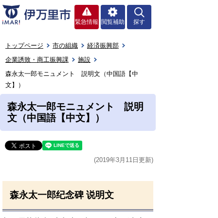
緊急情報
閲覧補助
探す
トップページ
市の組織
経済振興部
企業誘致・商工振興課
施設
森永太一郎モニュメント 説明文（中国語【中
文】）
森永太一郎モニュメント 説明
文（中国語【中文】）
(2019年3月11日更新)
森永太一郎纪念碑 说明文