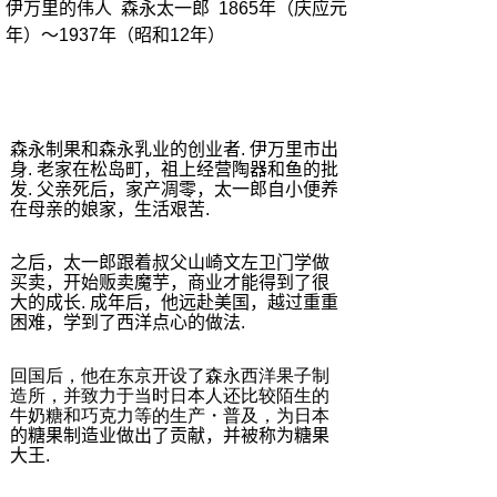
伊万里的伟人
森永太一郎
1865
年（庆应元
年）～
1937
年（昭和
12
年）
森永制果和森永乳业的创业者
.
伊万里市出
身
.
老家在松岛町，祖上经营陶器和鱼的批
发
.
父亲死后，家产凋零，太一郎自小便养
在母亲的娘家，生活艰苦
.
之后，太一郎跟着叔父山崎文左卫门学做
买卖，开始贩卖魔芋，商业才能得到了很
大的成长
.
成年后，他远赴美国，越过重重
困难，学到了西洋点心的做法
.
回国后，他在东京开设了森永西洋果子制
造所，并致力于当时日本人还比较陌生的
牛奶糖和巧克力等的生产
・
普及，为日本
的糖果制造业做出了贡献，并被称为糖果
大王
.