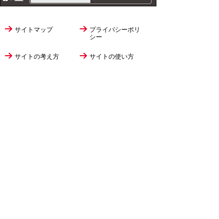
サイトマップ
プライバシーポリ
シー
サイトの考え方
サイトの使い方
リンク・著作権
ご意見・ご提案
伊万里市役所
法人番号
1000020412058
〒848-8501
佐賀県伊万里市立花町1355番地1
TEL
0955-23-2111
(代表)
FAX 0955-23-6113
市役所本庁の開庁時間は