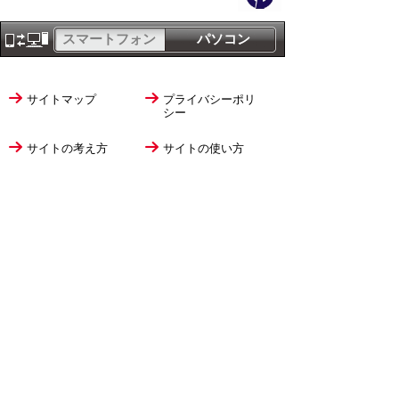
スマートフォン
パソコン
サイトマップ
プライバシーポリ
シー
サイトの考え方
サイトの使い方
リンク・著作権
ご意見・ご提案
伊万里市役所
法人番号
1000020412058
〒848-8501
佐賀県伊万里市立花町1355番地1
TEL
0955-23-2111
(代表)