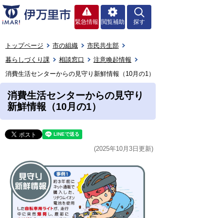
緊急情報
閲覧補助
探す
トップページ
市の組織
市民共生部
暮らしづくり課
相談窓口
注意喚起情報
消費生活センターからの見守り新鮮情報（10月の1）
消費生活センターからの見守り
新鮮情報（10月の1）
(2025年10月3日更新)