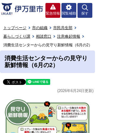
緊急情報
閲覧補助
探す
トップページ
市の組織
市民共生部
暮らしづくり課
相談窓口
注意喚起情報
消費生活センターからの見守り新鮮情報（6月の2）
消費生活センターからの見守り
新鮮情報（6月の2）
(2026年6月24日更新)