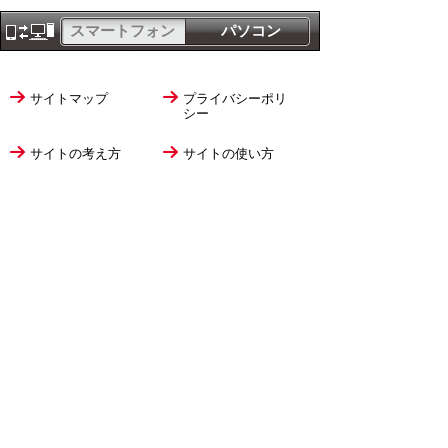
スマートフォン
パソコン
サイトマップ
プライバシーポリ
シー
サイトの考え方
サイトの使い方
リンク・著作権
ご意見・ご提案
伊万里市役所
法人番号
1000020412058
〒848-8501
佐賀県伊万里市立花町1355番地1
TEL
0955-23-2111
(代表)
FAX 0955-23-6113