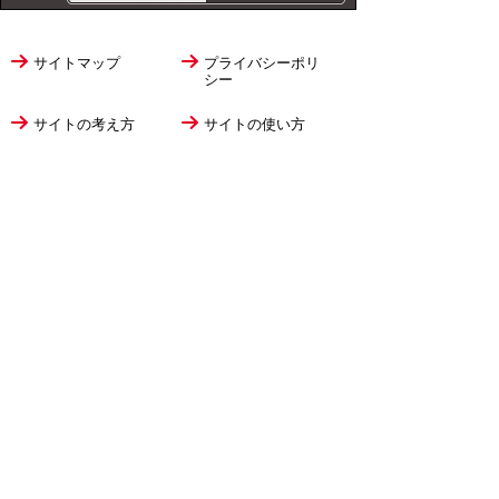
サイトマップ
プライバシーポリ
シー
サイトの考え方
サイトの使い方
リンク・著作権
ご意見・ご提案
伊万里市役所
法人番号
1000020412058
〒848-8501
佐賀県伊万里市立花町1355番地1
TEL
0955-23-2111
(代表)
FAX 0955-23-6113
市役所本庁の開庁時間は