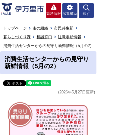
緊急情報
閲覧補助
探す
トップページ
市の組織
市民共生部
暮らしづくり課
相談窓口
注意喚起情報
消費生活センターからの見守り新鮮情報（5月の2）
消費生活センターからの見守り
新鮮情報（5月の2）
(2026年5月27日更新)