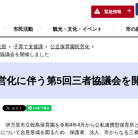
緊急情報
市民活動
観光・文化・イベント
市の
祉部
子育て支援課
公立保育園民営化
者協議会を開催しました
営化に伴う第5回三者協議会を
伊万里市立牧島保育園を令和4年4月から公私連携型保育所
について合意形成を図るため、保護者、法人、市からなる三