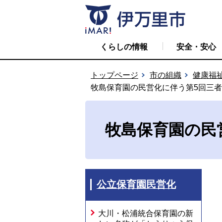
くらしの情報
安全・安心
トップページ
市の組織
健康福
牧島保育園の民営化に伴う第5回三
牧島保育園の民
公立保育園民営化
大川・松浦統合保育園の新