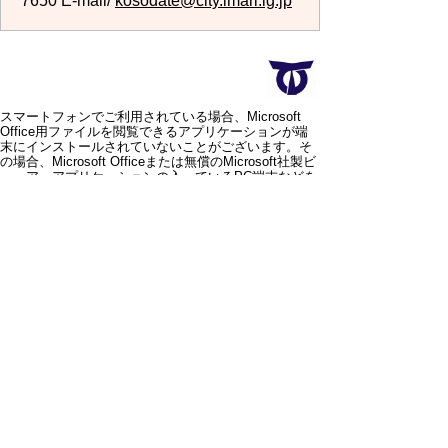
7650 E-mail/
kosodate@city.imari.lg.jp
スマートフォンでご利用されている場合、Microsoft
Office用ファイルを閲覧できるアプリケーションが端
末にインストールされていないことがございます。そ
の場合、Microsoft Officeまたは無償のMicrosoft社製ビ
ューアーアプリケーションの入っているPC端末などを
ご利用し閲覧をお願い致します。
スマートフォン
パソコン
サイトマップ
プライバシーポリ
シー
サイトの考え方
サイトの使い方
リンク・著作権
ご意見・ご提案