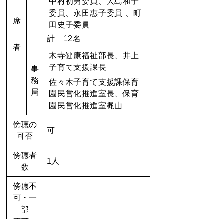
中村初男委員、大島和子
委員、永田惠子委員 、町
席
田史子委員
計 12名
者
木寺健康福祉部長、井上
子育て支援課長
事
務
佐々木子育て
支援課保育
局
園民営化推進室長、保育
園民営化推進室梶山
傍聴の
可
可否
傍聴者
1人
数
傍聴不
可・一
部