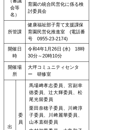
（審議
育園の統合民営化に係る検
会等
討委員会
名）
健康福祉部子育て支援課保
所管課
育園民営化推進室 (電話番
号 0955-23-2174)
開催日
令和4年1月26日 (水) 18時
時
30分～20時10分
開催場
大坪コミュニティセンタ
所
ー 研修室
馬場﨑孝志委員、宮副幸
徳委員、辻大輝委員、松
尾光留
委員
栗田奈穂子委員、川﨑淳
委
子委員、川﨑麗華委員、
員
山本直樹委員
出