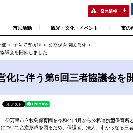
緊急情報
市民活動
観光・文化・イベント
市の
祉部
子育て支援課
公立保育園民営化
者協議会を開催しました
営化に伴う第6回三者協議会を
伊万里市立牧島保育園を令和4年4月から公私連携型保育所
について合意形成を図るため、保護者、法人、市からなる三