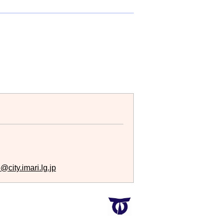
city.imari.lg.jp