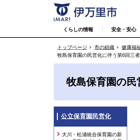
くらしの情報
安全・安心
トップページ
市の組織
健康福
牧島保育園の民営化に伴う第6回三
牧島保育園の民
公立保育園民営化
大川・松浦統合保育園の新