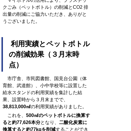
マイボトルの活用により、プラスチッ
クごみ（ペットボトル）の削減とCO2 排
出量の削減にご協力いただき、ありがと
うございました。
利用実績とペットボトル
の削減効果（３月末時
点）
市庁舎、市民図書館、国見台公園（体
育館、武道館）、小中学校等に設置した
給水スタンドの利用実績を集計した結
果、設置時
から３月末までで、
38,813,000㎖
の利用実績がありました。
これを、
500㎖のペットボトルに換算す
ると
約77,626本分
となり、
二酸化炭素
に
換算すると
約77
kgを削減
することができ