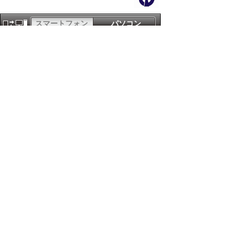
スマートフォン
パソコン
サイトマップ
プライバシーポリ
シー
サイトの考え方
サイトの使い方
リンク・著作権
ご意見・ご提案
伊万里市役所
法人番号
1000020412058
〒848-8501
佐賀県伊万里市立花町1355番地1
TEL
0955-23-2111
(代表)