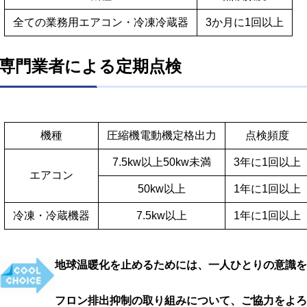
全ての業務用エアコン・冷凍冷蔵器
3か月に1回以上
専門業者による定期点検
機種
圧縮機電動機定格出力
点検頻度
7.5kw
以上
50kw
未満
3
年に
1
回以上
エアコン
50kw
以上
1
年に
1
回以上
冷凍・冷蔵機器
7.5kw
以上
1
年に
1
回以上
地球温暖化を止めるためには、一人ひとりの意識を
フロン排出抑制の取り組みについて、ご協力をよろ