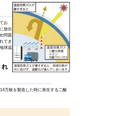
てお
に放出
め問題
れてき
地球温
され
ジ袋14万枚を製造した時に発生する二酸