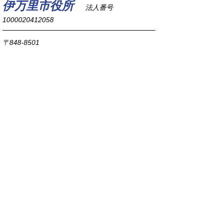
伊万里市役所
法人番号
1000020412058
〒848-8501
佐賀県伊万里市立花町1355番地1
TEL
0955-23-2111
(代表)
FAX 0955-23-6113
市役所本庁の開庁時間は
平日8時30分から17時15分までです。
毎週火曜日は証明書発行業務に関して19時まで
延長しておりますのでご利用ください。
市役所へのアクセス
各課連絡先