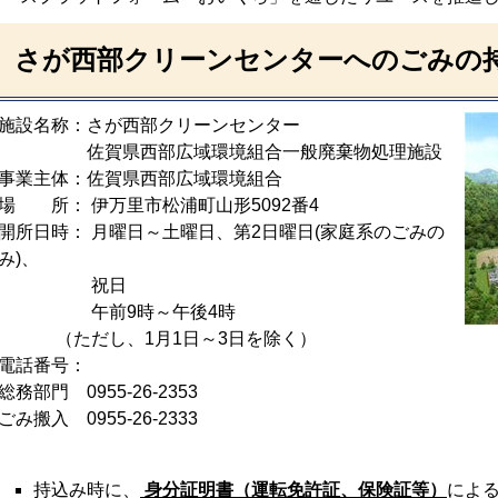
さが西部クリーンセンターへのごみの
施設名称：さが西部クリーンセンター
佐賀県西部広域環境組合一般廃棄物処理施設
事業主体：佐賀県西部広域環境組合
場 所： 伊万里市松浦町山形5092番4
開所日時： 月曜日～土曜日、第2日曜日(家庭系のごみの
み)、
祝日
午前9時～午後4時
（ただし、1月1日～3日を除く）
電話番号：
総務部門 0955-26-2353
ごみ搬入 0955-26-2333
持込み時に、
身分証明書（運転免許証、保険証等）
によ