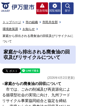
緊急情報
閲覧補助
探す
トップページ
市の組織
市民共生部
環境政策課
お知らせ
家庭から排出される廃食油の回収及びリサイクルに
ついて
家庭から排出される廃食油の回
収及びリサイクルについて
(2026年4月2日更新)
○家庭からの廃食油の回収について
市では、ごみの削減及び再資源化によ
る循環型社会の実現に向け、九州フード
リサイクル事業協同組合と協定を締結