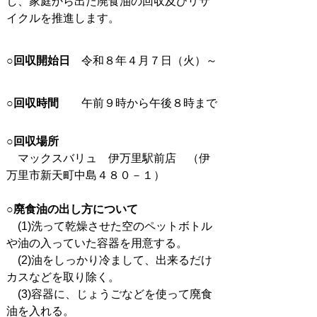
し、家庭から出た廃食油の回収及びリサ
イクルを推進します。
○回収開始日
令和８年４月７日（火）～
○回収時間
午前９時から午後８時まで
○回収場所
マックスバリュ 伊万里駅前店 （伊
万里市新天町中島４８０－１）
○
廃食油の出し方について
(1)
洗って乾燥させた
空のペットボトル
や油の入っていた容器を用意する。
(2)油をしっかり冷まして、出来るだけ
カスなどを取り除く。
(3)容器に、じょうごなどを使って廃食
油を入れる。