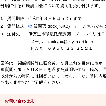
分場に係る市民説明会について質問を受け付けます。
1 質問期限 令和7年８月８日（金）まで
2 質問様式
質問票.docx(70KB)
← こちらからダ
3 送付先 伊万里市環境政策課宛 メールまたは
Ｆ
メール kankyou@city.imari.lg.jp
ＦＡＸ ０９５５-２３-２１２１
回答は、関係機関等に照会後、９月上旬を目途に市ホ
※質問期限（８月８日）を過ぎた質問や住所、氏名、
以外からの質問には回答いたしません。また、質問内
もありますのでご了解ください。
お問い合わせ先