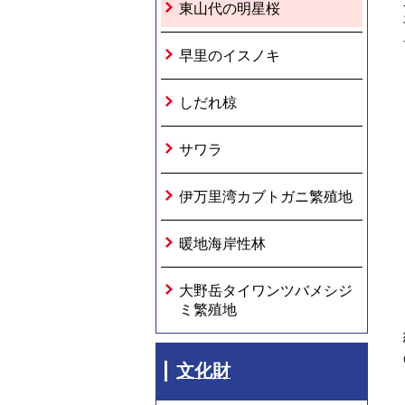
東山代の明星桜
早里のイスノキ
しだれ椋
サワラ
伊万里湾カブトガニ繁殖地
暖地海岸性林
大野岳タイワンツバメシジ
ミ繁殖地
文化財