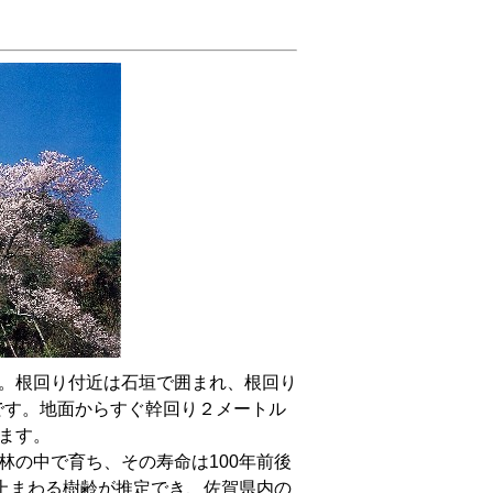
。根回り付近は石垣で囲まれ、根回り
木です。地面からすぐ幹回り２メートル
ます。
の中で育ち、その寿命は100年前後
り上まわる樹齢が推定でき、佐賀県内の