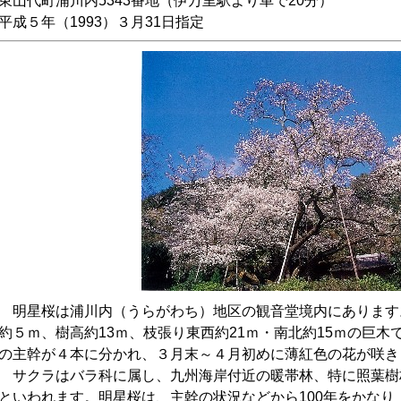
東山代町浦川内5343番地（伊万里駅より車で20分）
平成５年（1993）３月31日指定
明星桜は浦川内（うらがわち）地区の観音堂境内にあります
約５ｍ、樹高約13ｍ、枝張り東西約21ｍ・南北約15ｍの巨
の主幹が４本に分かれ、３月末～４月初めに薄紅色の花が咲き
サクラはバラ科に属し、九州海岸付近の暖帯林、特に照葉樹林
といわれます。明星桜は、主幹の状況などから100年をかな