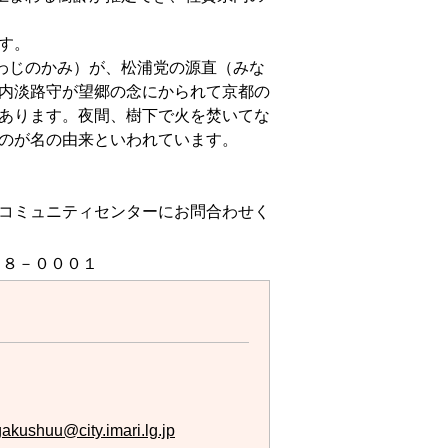
す。
わじのかみ）が、松浦党の源直（みな
内淡路守が望郷の念にかられて京都の
あります。夜間、樹下で火を焚いてな
のが名の由来といわれています。
コミュニティセンターにお問合わせく
８－０００１
akushuu@city.imari.lg.jp