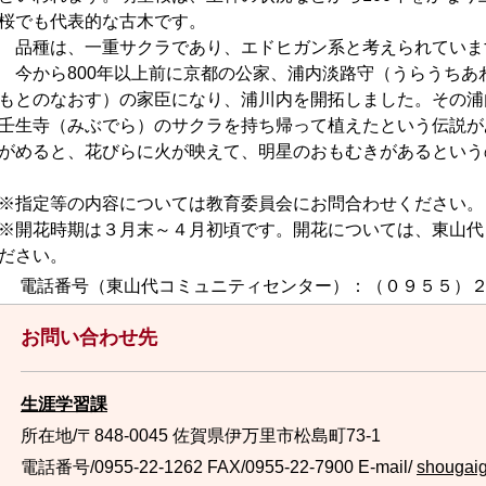
桜でも代表的な古木です。
品種は、一重サクラであり、エドヒガン系と考えられていま
今から800年以上前に京都の公家、浦内淡路守（うらうちあ
もとのなおす）の家臣になり、浦川内を開拓しました。その浦
壬生寺（みぶでら）のサクラを持ち帰って植えたという伝説が
がめると、花びらに火が映えて、明星のおもむきがあるという
※指定等の内容については教育委員会にお問合わせください。
※開花時期は３月末～４月初頃です。開花については、東山代
ださい。
電話番号（東山代コミュニティセンター）：（０９５５）２
お問い合わせ先
生涯学習課
所在地/〒848-0045 佐賀県伊万里市松島町73-1
電話番号/0955-22-1262
FAX/0955-22-7900 E-mail/
shougaig