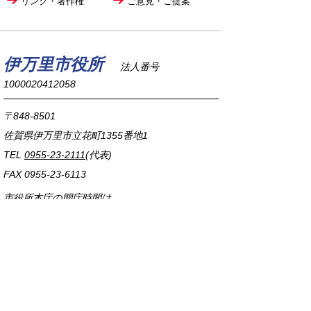
リンク・著作権
ご意見・ご提案
伊万里市役所
法人番号
1000020412058
〒848-8501
佐賀県伊万里市立花町1355番地1
TEL
0955-23-2111
(代表)
FAX 0955-23-6113
市役所本庁の開庁時間は
平日8時30分から17時15分までです。
毎週火曜日は証明書発行業務に関して19時まで
延長しておりますのでご利用ください。
市役所へのアクセス