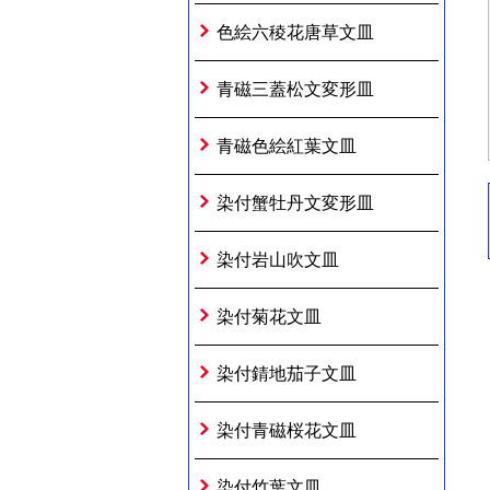
色絵六稜花唐草文皿
青磁三蓋松文変形皿
青磁色絵紅葉文皿
染付蟹牡丹文変形皿
染付岩山吹文皿
染付菊花文皿
染付錆地茄子文皿
染付青磁桜花文皿
染付竹葉文皿