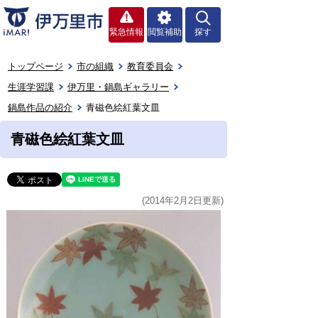
緊急情報
閲覧補助
探す
トップページ
市の組織
教育委員会
生涯学習課
伊万里・鍋島ギャラリー
鍋島作品の紹介
青磁色絵紅葉文皿
青磁色絵紅葉文皿
(2014年2月2日更新)