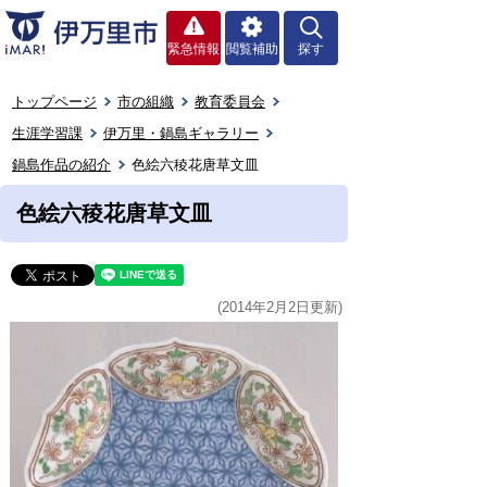
緊急情報
閲覧補助
探す
トップページ
市の組織
教育委員会
生涯学習課
伊万里・鍋島ギャラリー
鍋島作品の紹介
色絵六稜花唐草文皿
色絵六稜花唐草文皿
(2014年2月2日更新)