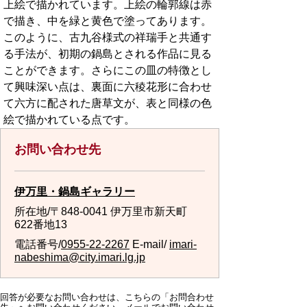
上絵で描かれています。上絵の輪郭線は赤
で描き、中を緑と黄色で塗ってあります。
このように、古九谷様式の祥瑞手と共通す
る手法が、初期の鍋島とされる作品に見る
ことができます。さらにこの皿の特徴とし
て興味深い点は、裏面に六稜花形に合わせ
て六方に配された唐草文が、表と同様の色
絵で描かれている点です。
お問い合わせ先
伊万里・鍋島ギャラリー
所在地/〒848-0041 伊万里市新天町
622番地13
電話番号/
0955-22-2267
E-mail/
imari-
nabeshima@city.imari.lg.jp
回答が必要なお問い合わせは、こちらの「お問合わせ