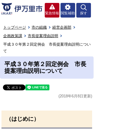
緊急情報
閲覧補助
探す
トップページ
市の組織
経営企画部
企画政策課
市長提案理由説明
平成３０年第２回定例会 市長提案理由説明につい
て
平成３０年第２回定例会 市長
提案理由説明について
(2018年6月8日更新)
（はじめに）