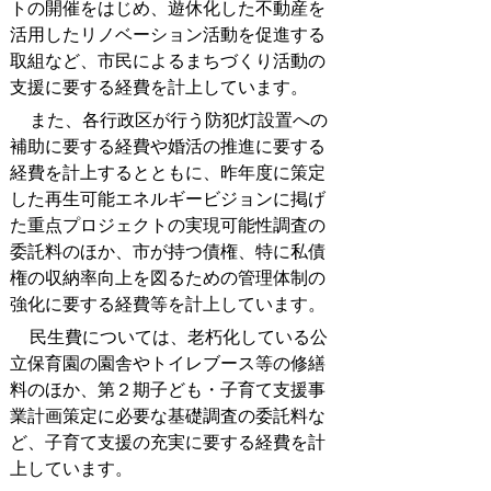
トの開催をはじめ、遊休化した不動産を
活用したリノベーション活動を促進する
取組など、市民によるまちづくり活動の
支援に要する経費を計上しています。
また、各行政区が行う防犯灯設置への
補助に要する経費や婚活の推進に要する
経費を計上するとともに、昨年度に策定
した再生可能エネルギービジョンに掲げ
た重点プロジェクトの実現可能性調査の
委託料のほか、市が持つ債権、特に私債
権の収納率向上を図るための管理体制の
強化に要する経費等を計上しています。
民生費については、老朽化している公
立保育園の園舎やトイレブース等の修繕
料のほか、第２期子ども・子育て支援事
業計画策定に必要な基礎調査の委託料な
ど、子育て支援の充実に要する経費を計
上しています。