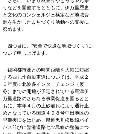
さらに、いまり秋祭りやどっちゃん祭
りなどを開催するとともに、伊万里歴史
と文化のコンシェルジェ検定など地域資
源を生かしたまちづくり活動への支援に
努めます。
四つ目に、“安全で快適な地域づくり”に
ついて申し上げます。
福岡都市圏との時間距離を大幅に短縮
する西九州自動車道については、平成２
３年度に北波多インターチェンジ（仮
称）までの開通が予定されている唐津伊
万里道路のさらなる事業促進を図るとと
もに、本年４月の土砂崩れにより通行止
めとなっている国道４９８号中田地区の
早期復旧をはじめ、県道黒川松島線バイ
パス並びに臨港道路七ツ島線の整備につ