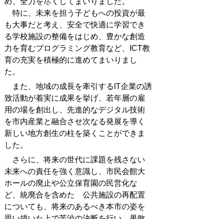
め、全力を尽くしてまいりました。
特に、未来を担う子どもへの投資が最
も大事だと考え、安全で快適に学習でき
る学校施設の整備をはじめ、豊かな創造
力を育むプログラミング教育など、ICT教
育の充実を積極的に進めてまいりまし
た。
また、地域の成長を牽引するIT企業の誘
致活動が着実に成果を挙げ、若年層の雇
用の場を創出し、先進的なデジタル技術
を市内産業と融合させ次なる発展を導く
新しい地方創生の柱を築くことができま
した。
さらに、将来の世代に課題を残さない
未来への責任を強く意識し、市民会館大
ホールの廃止や公立保育園の民営化な
ど、統廃合を含めた 公共施設の再配置
についても、将来のあるべき本市の姿を
思い描いた上で苦渋の決断を行い、果敢