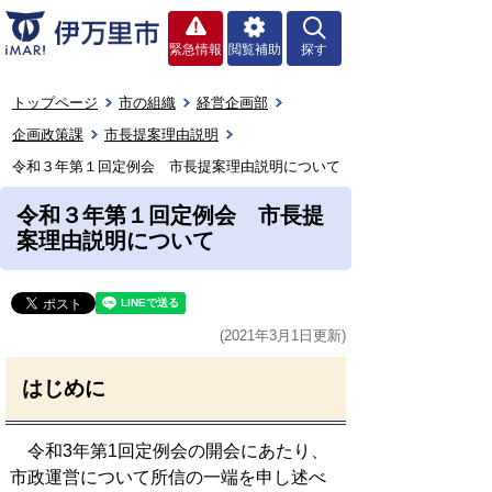
緊急情報
閲覧補助
探す
トップページ
市の組織
経営企画部
企画政策課
市長提案理由説明
令和３年第１回定例会 市長提案理由説明について
令和３年第１回定例会 市長提
案理由説明について
(2021年3月1日更新)
はじめに
令和3年第1回定例会の開会にあたり、
市政運営について所信の一端を申し述べ