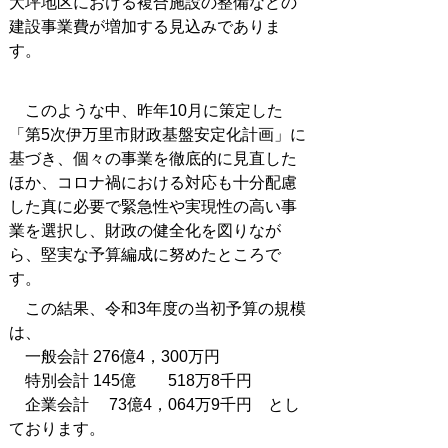
大坪地区における複合施設の整備などの
建設事業費が増加する見込みでありま
す。
このような中、昨年10月に策定した
「第5次伊万里市財政基盤安定化計画」に
基づき、個々の事業を徹底的に見直した
ほか、コロナ禍における対応も十分配慮
した真に必要で緊急性や実現性の高い事
業を選択し、財政の健全化を図りなが
ら、堅実な予算編成に努めたところで
す。
この結果、令和3年度の当初予算の規模
は、
一般会計 276億4，300万円
特別会計 145億 518万8千円
企業会計 73億4，064万9千円 とし
ております。