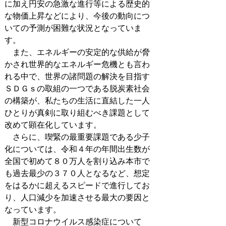
に加え円安の急激な進行等による歴史的
な物価上昇などにより、今後の動向につ
いての予測が困難な状況となっていま
す。
また、エネルギーの安定的な供給が脅
かされ世界的なエネルギー危機とも言わ
れる中で、世界の諸問題の解決を目指す
ＳＤＧｓの取組の一つである脱炭素社会
の構築が、私たちの生活に直結した一人
ひとりが真剣に取り組むべき課題として
改めて顕在化しています。
さらに、喫緊の最重要課題である少子
化については、令和４年の年間出生数が
全国で初めて８０万人を割り込み本市で
も過去最少の３７０人となるなど、想定
をはるかに超えるスピードで進行してお
り、人口減少を加速させる最大の要因と
なっています。
新型コロナウイルス感染症について