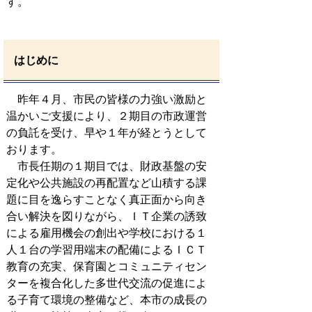
す。
はじめに
昨年４月、市民の皆様の力強い激励と
温かいご支援により、２期目の市政運営
の負託を受け、早や１年が経とうとして
おります。
市長任期の１期目では、財政基盤の安
定化や公共施設の再配置など山積する課
題に目を逸らすことなく真正面から向き
合い解決を図りながら、ＩＴ企業の誘致
による雇用機会の創出や学校における１
人１台の学習用端末の配備によるＩＣＴ
教育の充実、保育園とコミュニティセン
ターを複合化した多世代交流の促進によ
る子育て環境の整備など、本市の成長の