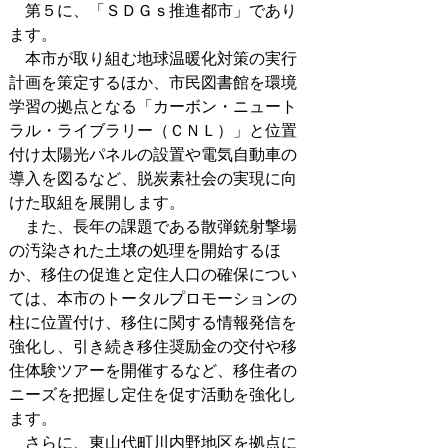
第５に、「ＳＤＧｓ推進都市」であり
ます。
本市が取り組む地球温暖化対策の実行
計画を策定するほか、市民図書館を環境
学習の拠点となる「カーボン・ニュート
ラル・ライブラリー（ＣＮＬ）」と位置
付け太陽光パネルの設置や電気自動車の
導入を図るなど、脱炭素社会の実現に向
けた取組を展開します。
また、長年の課題である散弾銃射撃場
の汚染された土壌の処理を開始するほ
か、移住の促進と定住人口の確保につい
ては、本市のトータルプロモーションの
柱に位置付け、移住に関する情報発信を
強化し、引き続き移住奨励金の交付や移
住体験ツアーを開催するなど、移住者の
ニーズを把握し定住を促す活動を強化し
ます。
さらに、東山代町川内野地区を拠点に