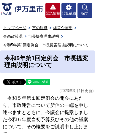
緊急情報
閲覧補助
探す
トップページ
市の組織
経営企画部
企画政策課
市長提案理由説明
令和5年第1回定例会 市長提案理由説明について
令和5年第1回定例会 市長提案
理由説明について
(2023年3月1日更新)
令和５年第１回定例会の開会にあた
り、市政運営について所信の一端を申し
述べますとともに、今議会に提案しまし
た令和５年度当初予算及びその他の議案
について、その概要をご説明申し上げま