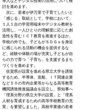
導入などデジタル技術の活用について検
討を進めます。
次に、若者が伊万里で子育てしたいと
「感じる」取組として、学校において、
１人１台の学習用端末やデジタル教材を
活用し、一人ひとりの理解度に応じた創
造性を育むＩＣＴ教育を推進するほか、
学校の外でも、子どもがＳＤＧｓを身近
に感じられる活動の機会を提供するな
ど、経験や体験の場が充実し子どもが自
らの力で育つ「子育ち」を支援するまち
づくりを進めます。
佐賀県が設置を進める県立大学を誘致
するため、半導体、造船、ＩＴ関連企業
など５０の市内企業等からなる高等教育
機関誘致推進協議会を設立し、県知事へ
「理系分野の県立大学の設置」と「理系
人材を育成するための高等学校教育の充
実」を要望しました。高校卒業後の若者