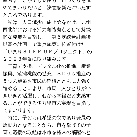
暮らすことができる伊万里市づくりを進
めてまいりたいと、決意を新たにいたす
ところであります。
私は、人口減少に歯止めをかけ、九州
西北部における活力創造拠点として持続
的な発展を目指し、「第６次総合計画後
期基本計画」で重点施策に位置付けた
「いまりＳＴＥＰ ＵＰプロジェクト」の
２０２３年版に取り組みます。
子育て支援、デジタル化の推進、産業
振興、港湾機能の拡充、ＳＤＧｓ推進の
５つの施策を市民の皆様とともに力強く
進めることにより、市民一人ひとりがい
きいきと活躍し、心から幸福だと実感す
ることができる伊万里市の実現を目指し
てまいります。
特に、子どもは希望の泉であり発展の
原動力となることから、市を挙げての子
育て応援の取組は本市を将来の飛躍へと