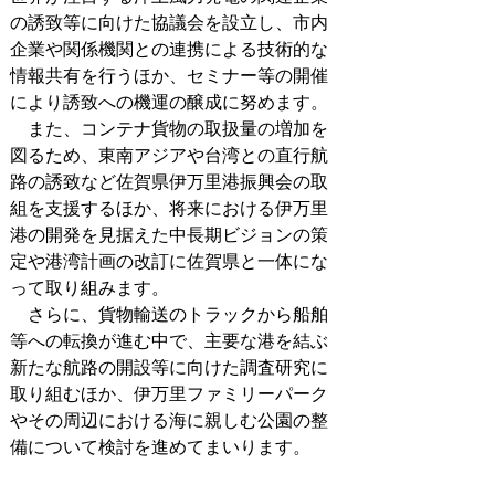
の誘致等に向けた協議会を設立し、市内
企業や関係機関との連携による技術的な
情報共有を行うほか、セミナー等の開催
により誘致への機運の醸成に努めます。
また、コンテナ貨物の取扱量の増加を
図るため、東南アジアや台湾との直行航
路の誘致など佐賀県伊万里港振興会の取
組を支援するほか、将来における伊万里
港の開発を見据えた中長期ビジョンの策
定や港湾計画の改訂に佐賀県と一体にな
って取り組みます。
さらに、貨物輸送のトラックから船舶
等への転換が進む中で、主要な港を結ぶ
新たな航路の開設等に向けた調査研究に
取り組むほか、伊万里ファミリーパーク
やその周辺における海に親しむ公園の整
備について検討を進めてまいります。