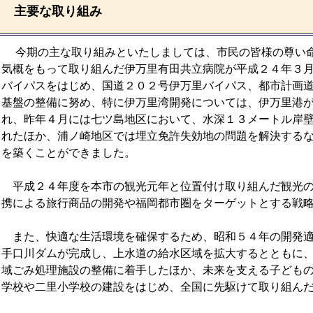
主要な取り組み
今期の主な取り組みといたしましては、市民の皆様の尊い命
気概をもって取り組んだ伊万里有田共立病院が平成２４年３
バイパスをはじめ、国道２０２号伊万里バイパス、都市計画
基盤の整備に努め、特に伊万里湾開発については、伊万里港
れ、昨年４月には七ツ島地区において、水深１３メートル岸
れたほか、浦ノ崎地区では埋立免許失効地の問題を解決する
を築くことができました。
平成２４年度を本市の観光元年と位置付け取り組んだ観光の
携による旅行商品の開発や福岡都市圏をターゲットとする戦
また、快適な生活環境を確保するため、昭和５４年の開発適
手口川ダムが完成し、上水道の給水区域を拡大するとともに
域ごみ処理施設の整備に着手したほか、未来を支える子ども
学校や二里小学校の建設をはじめ、全国に先駆けて取り組ん