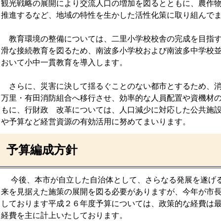
観光戦略の展開により交流人口の増加を図るとともに、農作
推進するなど、地域の特性を生かした活性化策に取り組んで
教育環境の整備については、二里小学校校舎の完成を目指す
滑な接続教育を図るため、南波多小学校および南波多中学校
おいて小中一貫教育を導入します。
さらに、災害に決して揺るぐことのない都市とするため、消
万里・有田消防組合へ移行させ、効率的な人員配置や資機材
もに、行財政 改革については、人口減少に対応した公共施
や予算など経営資源の有効活用に努めてまいります。
予算編成方針
今後、本市が自立した自治体として、さらなる発展を遂げる
来を見据えた施策の展開を図る必要がありますが、今年が市
しております平成２６年度予算については、政策的な経費は
経費を主に計上いたしております。