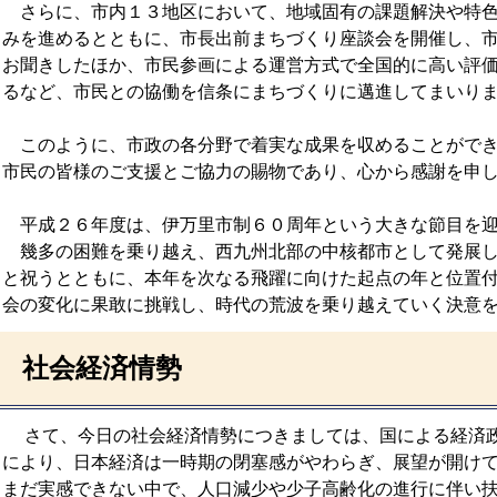
さらに、市内１３地区において、地域固有の課題解決や特色
みを進めるとともに、市長出前まちづくり座談会を開催し、
お聞きしたほか、市民参画による運営方式で全国的に高い評
るなど、市民との協働を信条にまちづくりに邁進してまいり
このように、市政の各分野で着実な成果を収めることができ
市民の皆様のご支援とご協力の賜物であり、心から感謝を申
平成２６年度は、伊万里市制６０周年という大きな節目を迎
幾多の困難を乗り越え、西九州北部の中核都市として発展し
と祝うとともに、本年を次なる飛躍に向けた起点の年と位置
会の変化に果敢に挑戦し、時代の荒波を乗り越えていく決意
社会経済情勢
さて、今日の社会経済情勢につきましては、国による経済政
により、日本経済は一時期の閉塞感がやわらぎ、展望が開け
まだ実感できない中で、人口減少や少子高齢化の進行に伴い