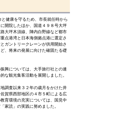
と健康を守るため、市長就任時から
月に開院したほか、国道４９８号大坪
道路大坪木須線、陣内白野線など都市
が重点港湾と日本海側拠点港に選定さ
壁とガントリークレーンが供用開始さ
など、将来の発展に向けた確固たる礎
振興については、大手旅行社との連
略的な観光集客活動を展開しました。
地調査以来３２年の歳月をかけた井
、佐賀県西部地区の４市５町による広
の教育環境の充実については、国見中
だ「家読」の実践に努めました。