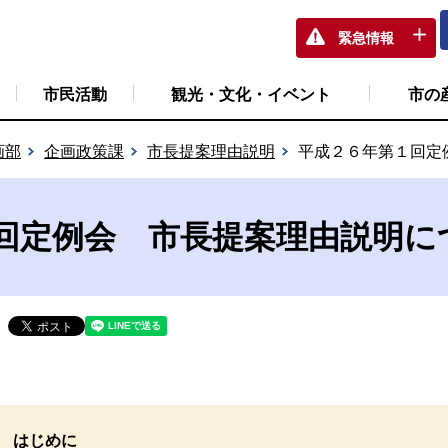
緊急情報
市民活動
観光・文化・イベント
市の
画部
企画政策課
市長提案理由説明
平成２６年第１回定
回定例会 市長提案理由説明に
はじめに