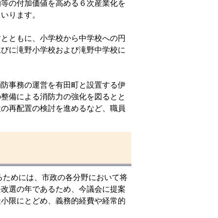
物等の付加価値を高める６次産業化を
まいります。
とともに、小学校から中学校への円
並びに滝野小学校および滝野中学校に
防事務の運営を有田町と設置する伊
の整備による消防力の強化を図るとと
設の再配置の検討を進めるなど、職員
ためには、市政の各分野において将
長改選の年であるため、今議会に提案
最小限にとどめ、義務的経費や経常的