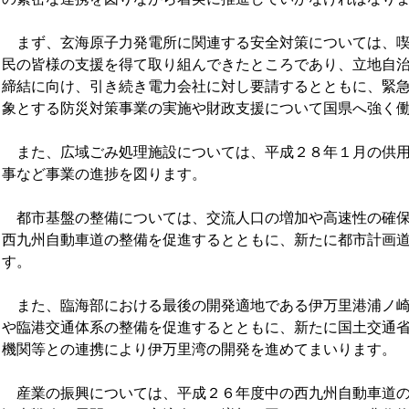
まず、玄海原子力発電所に関連する安全対策については、喫
民の皆様の支援を得て取り組んできたところであり、立地自
締結に向け、引き続き電力会社に対し要請するとともに、緊
象とする防災対策事業の実施や財政支援について国県へ強く
また、広域ごみ処理施設については、平成２８年１月の供用
事など事業の進捗を図ります。
都市基盤の整備については、交流人口の増加や高速性の確保
西九州自動車道の整備を促進するとともに、新たに都市計画
す。
また、臨海部における最後の開発適地である伊万里港浦ノ崎
や臨港交通体系の整備を促進するとともに、新たに国土交通
機関等との連携により伊万里湾の開発を進めてまいります。
産業の振興については、平成２６年度中の西九州自動車道の