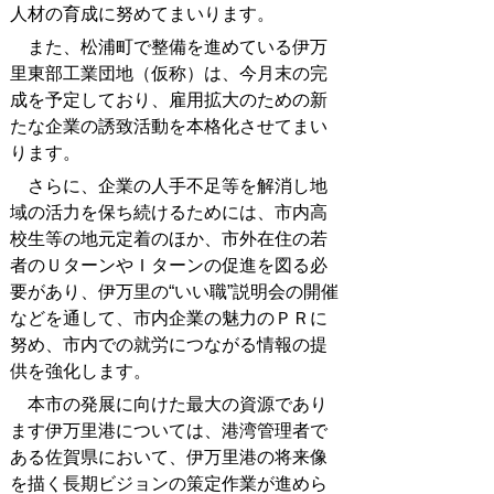
人材の育成に努めてまいります。
また、松浦町で整備を進めている伊万
里東部工業団地（仮称）は、今月末の完
成を予定しており、雇用拡大のための新
たな企業の誘致活動を本格化させてまい
ります。
さらに、企業の人手不足等を解消し地
域の活力を保ち続けるためには、市内高
校生等の地元定着のほか、市外在住の若
者のＵターンやＩターンの促進を図る必
要があり、伊万里の“いい職”説明会の開催
などを通して、市内企業の魅力のＰＲに
努め、市内での就労につながる情報の提
供を強化します。
本市の発展に向けた最大の資源であり
ます伊万里港については、港湾管理者で
ある佐賀県において、伊万里港の将来像
を描く長期ビジョンの策定作業が進めら