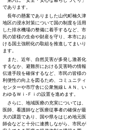
第六に「安全・安心な暮らしづくり」
であります。
長年の懸案でありました山代町楠久津
地区の浸水対策について国の制度を活用
した排水機場の整備に着手するなど、市
民の皆様の生命や財産を守り、本市にお
ける国土強靭化の取組を推進してまいり
ます。
また、近年、自然災害が多発し激甚化
するなか、避難所における災害時の情報
伝達手段を確保するなど、市民の皆様の
利便性の向上を図るため、コミュニティ
センターや市庁舎に公衆無線ＬＡＮ、い
わゆるＷｉ-Ｆｉの設置を進めます。
さらに、地域医療の充実については、
医師、看護師など医療従事者の確保が最
大の課題であり、国や県をはじめ地元医
師会などと十分に連携しながら、市民が