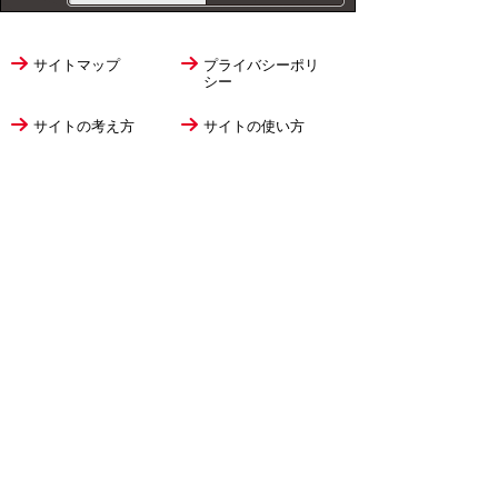
サイトマップ
プライバシーポリ
シー
サイトの考え方
サイトの使い方
リンク・著作権
ご意見・ご提案
伊万里市役所
法人番号
1000020412058
〒848-8501
佐賀県伊万里市立花町1355番地1
TEL
0955-23-2111
(代表)
FAX 0955-23-6113
市役所本庁の開庁時間は