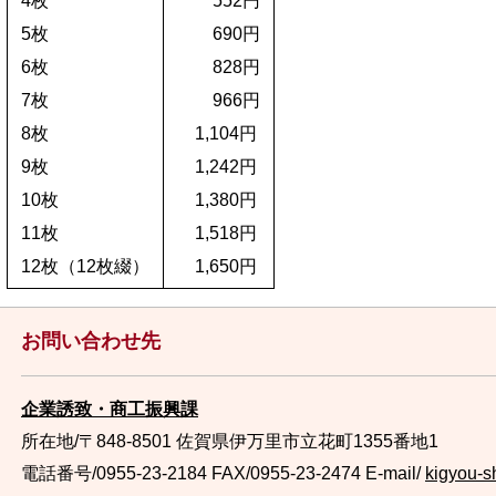
4枚
552円
5枚
690円
6枚
828円
7枚
966円
8枚
1,104円
9枚
1,242円
10枚
1,380円
11枚
1,518円
12枚（12枚綴）
1,650円
お問い合わせ先
企業誘致・商工振興課
所在地/〒848-8501 佐賀県伊万里市立花町1355番地1
電話番号/0955-23-2184
FAX/0955-23-2474 E-mail/
kigyou-s