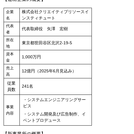
株式会社クリエイティブリソースイ
企業
ンスティチュート
名
代表
代表取締役 矢澤 宏樹
者
所在
東京都世田谷区北沢2-19-5
地
資本
1,000万円
金
売上
12億円（2025年6月見込み）
高
従業
241名
員数
・システムエンジニアリングサー
ビス
事業
内容
・システム開発及び広告制作、イ
ベントプロデュース
【新事業所の概要】