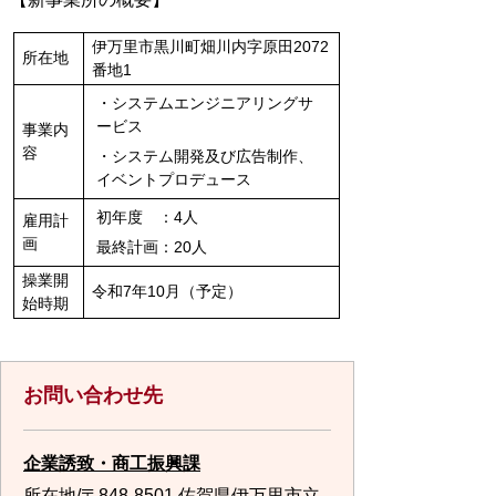
伊万里市黒川町畑川内字原田2072
所在地
番地1
・システムエンジニアリングサ
ービス
事業内
容
・システム開発及び広告制作、
イベントプロデュース
初年度 ：4人
雇用計
画
最終計画：20人
操業開
令和7年10月（予定）
始時期
お問い合わせ先
企業誘致・商工振興課
所在地/〒848-8501 佐賀県伊万里市立