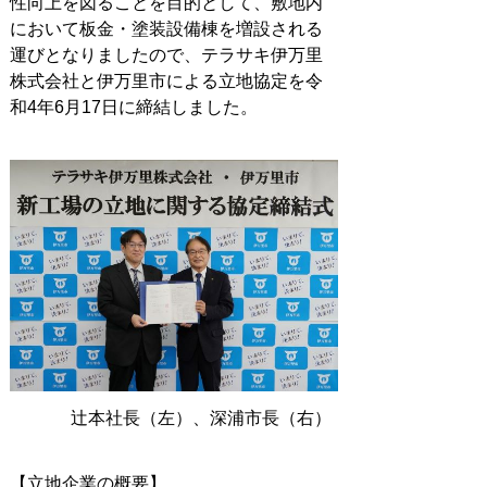
性向上を図ることを目的として、敷地内
において板金・塗装設備棟を増設される
運びとなりましたので、テラサキ伊万里
株式会社と
伊万里市による立地協定を令
和4年6月17日に締結しました。
辻本社長（左）、深浦市長（右）
【立地
企業の概要】