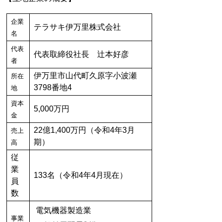
企業
テラサキ伊万里株式会社
名
代表
代表取締役社長 辻本好彦
者
伊万里市山代町久原字小波瀬
所在
3798番地4
地
資本
5,000万円
金
22億1,400万円（令和4年3月
売上
期）
高
従
業
133名（令和4年4月現在）
員
数
電気機器製造業
事業