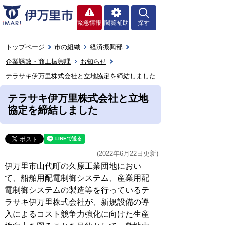
緊急情報
閲覧補助
探す
トップページ
市の組織
経済振興部
企業誘致・商工振興課
お知らせ
テラサキ伊万里株式会社と立地協定を締結しました
テラサキ伊万里株式会社と立地
協定を締結しました
(2022年6月22日更新)
伊万里市山代町の久原工業団地におい
て、船舶用配電制御システム、産業用配
電制御システムの製造等を行っているテ
ラサキ伊万里株式会社が、新規設備の導
入によるコスト競争力強化に向けた生産