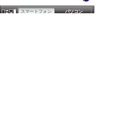
スマートフォン
パソコン
サイトマップ
プライバシーポリ
シー
サイトの考え方
サイトの使い方
リンク・著作権
ご意見・ご提案
伊万里市役所
法人番号
1000020412058
〒848-8501
佐賀県伊万里市立花町1355番地1
TEL
0955-23-2111
(代表)