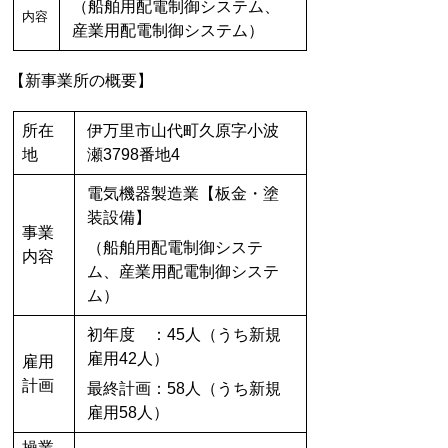
（船舶用配電制御システム、
内容
産業用配電制御システム）
【新事業所の概要】
所在
伊万里市山代町久原字小波
地
瀬3798番地4
電気機器製造業【板金・塗
装設備】
事業
（船舶用配電制御システ
内容
ム、産業用配電制御システ
ム）
初年度 ：45人（うち新規
雇用42人）
雇用
計画
最終計画：58人（うち新規
雇用58人）
操業