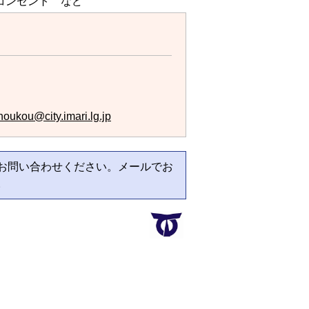
コンセント など
houkou@city.imari.lg.jp
お問い合わせください。メールでお
。