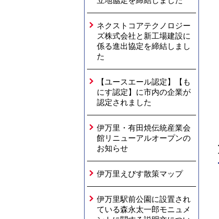
立地協定を締結しました
ネクストコアテクノロジー
ズ株式会社と新工場建設に
係る進出協定を締結しまし
た
【ユースエール認定】【も
にす認定】に市内の企業が
認定されました
伊万里・有田焼伝統産業会
館リニューアルオープンの
お知らせ
伊万里えびす散策マップ
伊万里駅前公園に設置され
ている森永太一郎モニュメ