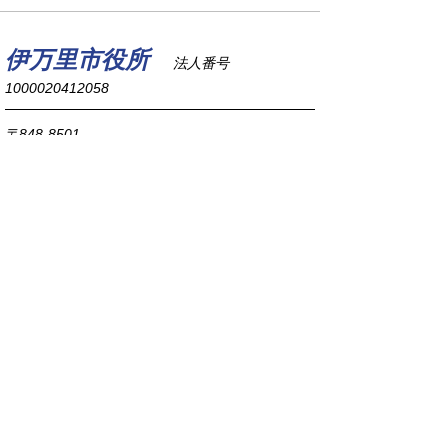
伊万里市役所
法人番号
1000020412058
〒848-8501
佐賀県伊万里市立花町1355番地1
TEL
0955-23-2111
(代表)
FAX 0955-23-6113
市役所本庁の開庁時間は
平日8時30分から17時15分までです。
毎週火曜日は証明書発行業務に関して19時まで
延長しておりますのでご利用ください。
市役所へのアクセス
各課連絡先