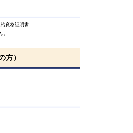
受給資格証明書
ん。
上の方）