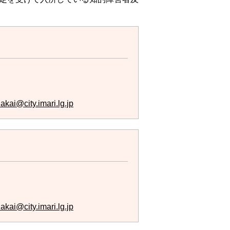
akai@city.imari.lg.jp
akai@city.imari.lg.jp