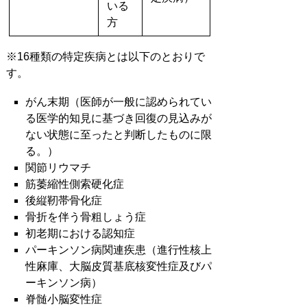
いる
方
※16種類の特定疾病とは以下のとおりで
す。
がん末期（医師が一般に認められてい
る医学的知見に基づき回復の見込みが
ない状態に至ったと判断したものに限
る。）
関節リウマチ
筋萎縮性側索硬化症
後縦靭帯骨化症
骨折を伴う骨粗しょう症
初老期における認知症
パーキンソン病関連疾患（進行性核上
性麻庫、大脳皮質基底核変性症及びパ
ーキンソン病）
脊髄小脳変性症