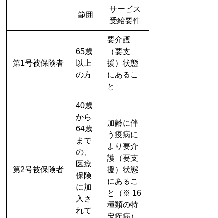
サービス
範囲
受給要件
要介護
65歳
（要支
第1号被保険者
以上
援）状態
の方
にあるこ
と
40歳
から
加齢に伴
64歳
う疫病に
まで
より要介
の、
護（要支
医療
第2号被保険者
援）状態
保険
にあるこ
に加
と（※ 16
入さ
種類の特
れて
定疾病）