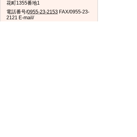
花町1355番地1
電話番号/
0955-23-2153
FAX/0955-23-
2121 E-mail/
nenkinhoken@city.imari.lg.jp
回答が必要なお問い合わせは、こちらの「お問合わせ
先」へお問い合わせください。メールでお問い合わせ
の際は、氏名・住所・電話番号をご記入ください。
スマートフォン
パソコン
サイトマップ
プライバシーポリ
シー
サイトの考え方
サイトの使い方
リンク・著作権
ご意見・ご提案