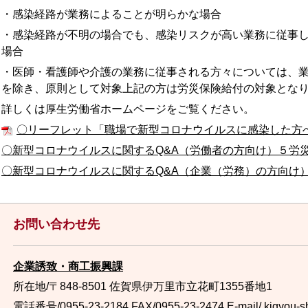
・感染経路が業務によることが明らかな場合
・感染経路が不明の場合でも、感染リスクが高い業務に従事
場合
・医師・看護師や介護の業務に従事される方々については、
を除き、原則として対象上記の方は労災保険給付の対象とな
詳しくは厚生労働省ホームページをご覧ください。
〇リーフレット「職場で新型コロナウイルスに感染した方
〇新型コロナウイルスに関するQ&A（労働者の方向け）５労
〇新型コロナウイルスに関するQ&A（企業（労務）の方向け
お問い合わせ先
企業誘致・商工振興課
所在地/〒848-8501 佐賀県伊万里市立花町1355番地1
電話番号/0955-23-2184
FAX/0955-23-2474 E-mail/
kigyou-s