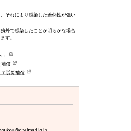
し、それにより感染した蓋然性が強い
業務外で感染したことが明らかな場合
ります。
へ」
災補償
）７労災補償
houkou@city.imari.lg.jp