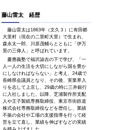
藤山雷太 経歴
藤山雷太は1863年（文久３）に有田郷
大里村（現在の二里町大里）で生まれ、
森永太一郎、川原茂輔らとともに「伊万
里の三偉人」と呼ばれています。
慶應義塾で福沢諭吉の下で学び、「一
人一人の生活を大切にしながら国を豊か
にしなければならない」と考え、24歳で
長崎県会議員となり、その後、実業界入
りを志して上京し、29歳の時に三井銀行
に入社しました。以降、芝浦製作所支配
人や王子製紙専務取締役、東京市街鉄道
株式会社専務取締役などを歴任し、業績
不振の会社や工場の支援指導を行って経
営を立て直し、業績を伸ばすなどの実績
を積み上げました。