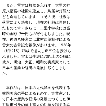
また、雷太は故郷を忘れず、大里の神
原八幡宮の社殿を建立し、鳥居や灯籠な
ども寄進しています。（その後、社殿は
落雷により焼失し、現在の社殿は再建し
たものです）さらに、二里小学校には当
時の金額で千円もの寄付をしました。現
在、神原八幡宮には北村西望制作による
雷太の古希記念銅像があります。1938年
（昭和13）75歳で逝去し正五位を授けら
れました。
雷太は生涯に70以上の公職に
就き、明治、大正、昭和の実業家として
日本の産業や経済の発展に尽くしまし
た。
本作品は、
日本の近代洋画を代表する
熊岡美彦の手によるもので、
実業家とし
て日本の産業や経済の発展につくした
伊
万里市出身の
藤山雷太の
功績を讃える絵