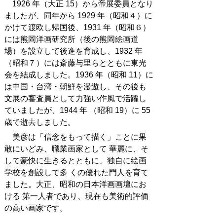
1926 年（大正 15）から帝展委員となり
ましたが、同年から 1929 年（昭和４）に
かけて渡欧し帰国後、1931 年（昭和６）
には熊岡洋画研究所（後の熊岡絵画道
場）を設立して後進を育成し、1932 年
（昭和７）には斎藤与里らとともに東光
会を結成しました。
1936 年（昭和 11）に
は中国・台湾・朝鮮を漫遊し、その後も
文展の審査員として力強い作風で活躍し
ていましたが、1944 年 （昭和 19）に 55
歳で逝去しました。
美彦は「信念をもって描く」ことに果
敢にいどみ、職業画家として 華麗に、そ
して豪快に生きるとともに、独自に絵画
学校を創設して多 くの優れた門人を育て
ました。大正、昭和の日本洋画画壇にお
ける 第一人者であり、現在も美術的評価
の高い画家です。