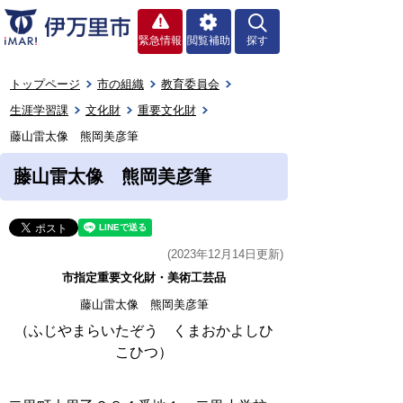
緊急情報
閲覧補助
探す
トップページ
市の組織
教育委員会
生涯学習課
文化財
重要文化財
藤山雷太像 熊岡美彦筆
藤山雷太像 熊岡美彦筆
(2023年12月14日更新)
市指定重要文化財・美術工芸品
藤山雷太像 熊岡美彦筆
（ふじやまらいたぞう くまおかよしひ
こひつ）