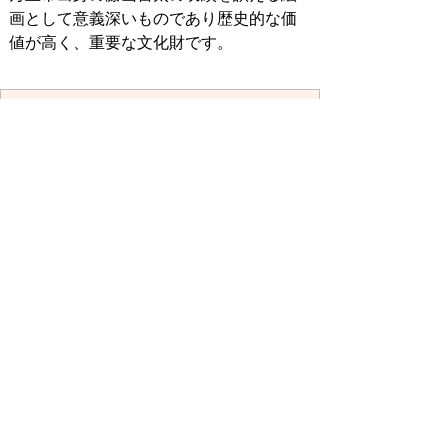
画として意義深いものであり歴史的な価
値が高く、重要な文化財です。
お問い合わせ先
生涯学習課
所在地/〒848-0045 佐賀県伊万里市松
島町73-1
電話番号/
0955-22-1262
FAX/0955-22-
7900 E-mail/
shougaigakushuu@city.imari.lg.jp
回答が必要なお問い合わせは、こちらの「お問合わせ
先」へお問い合わせください。メールでお問い合わせ
の際は、氏名・住所・電話番号をご記入ください。