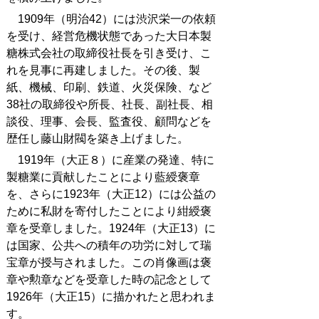
1909年（明治42）には渋沢栄一の依頼
を受け、経営危機状態であった大日本製
糖株式会社の取締役社長を引き受け、こ
れを見事に再建しました。その後、製
紙、機械、印刷、鉄道、火災保険、など
38社の取締役や所長、社長、副社長、相
談役、理事、会長、監査役、顧問などを
歴任し藤山財閥を築き上げました。
1919年（大正８）に産業の発達、特に
製糖業に貢献したことにより藍綬褒章
を、さらに1923年（大正12）には公益の
ために私財を寄付したことにより紺綬褒
章を受章しました。1924年（大正13）に
は国家、公共への積年の功労に対して瑞
宝章が授与されました。この肖像画は褒
章や勲章などを受章した時の記念として
1926年（大正15）に描かれたと思われま
す。