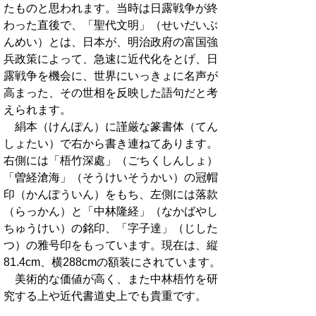
たものと思われます。当時は日露戦争が終
わった直後で、「聖代文明」（せいだいぶ
んめい）とは、日本が、明治政府の富国強
兵政策によって、急速に近代化をとげ、日
露戦争を機会に、世界にいっきょに名声が
高まった、その世相を反映した語句だと考
えられます。
絹本（けんぽん）に謹厳な篆書体（てん
しょたい）で右から書き連ねてあります。
右側には「梧竹深處」（ごちくしんしょ）
「曽経滄海」（そうけいそうかい）の冠帽
印（かんぽういん）をもち、左側には落款
（らっかん）と「中林隆経」（なかばやし
ちゅうけい）の銘印、「字子達」（じした
つ）の雅号印をもっています。現在は、縦
81.4cm、横288cmの額装にされています。
美術的な価値が高く、また中林梧竹を研
究する上や近代書道史上でも貴重です。