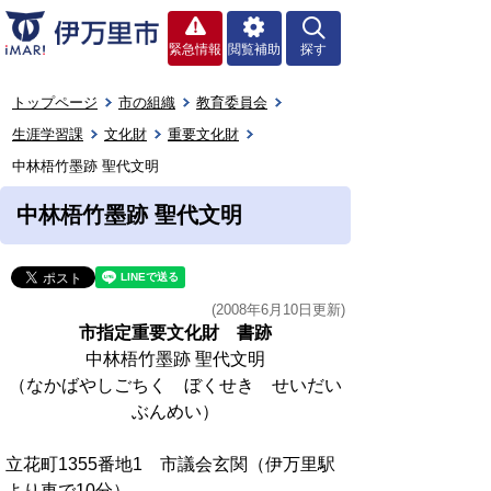
緊急情報
閲覧補助
探す
トップページ
市の組織
教育委員会
生涯学習課
文化財
重要文化財
中林梧竹墨跡 聖代文明
中林梧竹墨跡 聖代文明
(2008年6月10日更新)
市指定重要文化財 書跡
中林梧竹墨跡 聖代文明
（なかばやしごちく ぼくせき せいだい
ぶんめい）
立花町1355番地1 市議会玄関（伊万里駅
より車で10分）