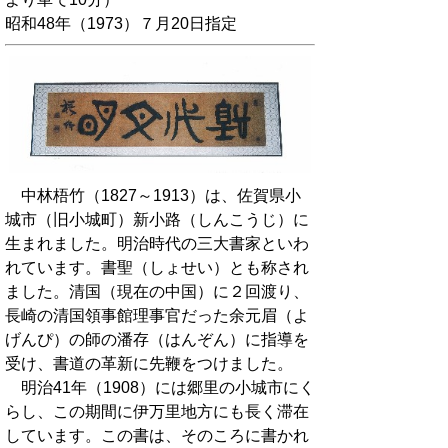
昭和48年（1973）７月20日指定
中林梧竹（1827～1913）は、佐賀県小
城市（旧小城町）新小路（しんこうじ）に
生まれました。明治時代の三大書家といわ
れています。書聖（しょせい）とも称され
ました。清国（現在の中国）に２回渡り、
長崎の清国領事館理事官だった余元眉（よ
げんぴ）の師の潘存（はんぞん）に指導を
受け、書道の革新に先鞭をつけました。
明治41年（1908）には郷里の小城市にく
らし、この期間に伊万里地方にも長く滞在
しています。この書は、そのころに書かれ