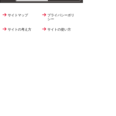
サイトマップ
プライバシーポリ
シー
サイトの考え方
サイトの使い方
リンク・著作権
ご意見・ご提案
伊万里市役所
法人番号
1000020412058
〒848-8501
佐賀県伊万里市立花町1355番地1
TEL
0955-23-2111
(代表)
FAX 0955-23-6113
市役所本庁の開庁時間は