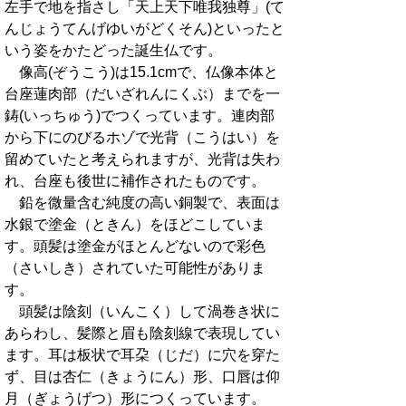
左手で地を指さし「天上天下唯我独尊」(て
んじょうてんげゆいがどくそん)といったと
いう姿をかたどった誕生仏です。
像高(ぞうこう)は15.1cmで、仏像本体と
台座蓮肉部（だいざれんにくぶ）までを一
鋳(いっちゅう)でつくっています。連肉部
から下にのびるホゾで光背（こうはい）を
留めていたと考えられますが、光背は失わ
れ、台座も後世に補作されたものです。
鉛を微量含む純度の高い銅製で、表面は
水銀で塗金（ときん）をほどこしていま
す。頭髪は塗金がほとんどないので彩色
（さいしき）されていた可能性がありま
す。
頭髪は陰刻（いんこく）して渦巻き状に
あらわし、髪際と眉も陰刻線で表現してい
ます。耳は板状で耳朶（じだ）に穴を穿た
ず、目は杏仁（きょうにん）形、口唇は仰
月（ぎょうげつ）形につくっています。