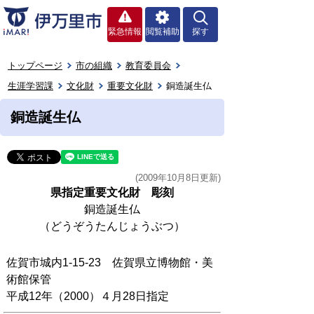
緊急情報
閲覧補助
探す
トップページ
市の組織
教育委員会
生涯学習課
文化財
重要文化財
銅造誕生仏
銅造誕生仏
(2009年10月8日更新)
県指定重要文化財 彫刻
銅造誕生仏
（どうぞうたんじょうぶつ）
佐賀市城内1-15-23 佐賀県立博物館・美
術館保管
平成12年（2000）４月28日指定