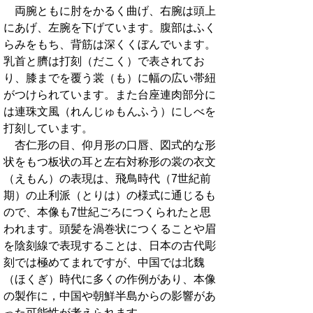
両腕ともに肘をかるく曲げ、右腕は頭上
にあげ、左腕を下げています。腹部はふく
らみをもち、背筋は深くくぼんでいます。
乳首と臍は打刻（だこく）で表されてお
り、膝までを覆う裳（も）に幅の広い帯紐
がつけられています。また台座連肉部分に
は連珠文風（れんじゅもんふう）にしべを
打刻しています。
杏仁形の目、仰月形の口唇、図式的な形
状をもつ板状の耳と左右対称形の裳の衣文
（えもん）の表現は、飛鳥時代（7世紀前
期）の止利派（とりは）の様式に通じるも
ので、本像も7世紀ごろにつくられたと思
われます。頭髪を渦巻状につくることや眉
を陰刻線で表現することは、日本の古代彫
刻では極めてまれですが、中国では北魏
（ほくぎ）時代に多くの作例があり、本像
の製作に，中国や朝鮮半島からの影響があ
った可能性が考えられます。