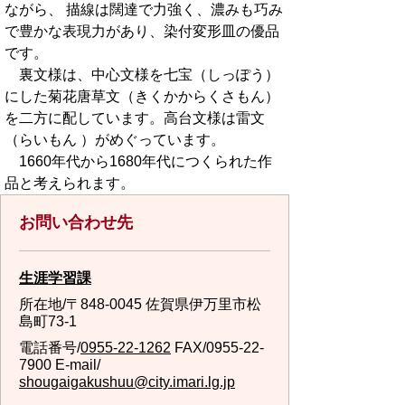
ながら、 描線は闊達で力強く、濃みも巧み
で豊かな表現力があり、染付変形皿の優品
です。
裏文様は、中心文様を七宝（しっぽう）
にした菊花唐草文（きくかからくさもん）
を二方に配しています。高台文様は雷文
（らいもん ）がめぐっています。
1660年代から1680年代につくられた作
品と考えられます。
お問い合わせ先
生涯学習課
所在地/〒848-0045 佐賀県伊万里市松
島町73-1
電話番号/
0955-22-1262
FAX/0955-22-
7900 E-mail/
shougaigakushuu@city.imari.lg.jp