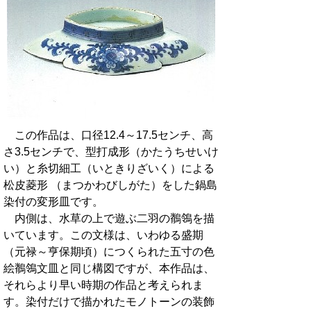
この作品は、口径12.4～17.5センチ、高
さ3.5センチで、型打成形（かたうちせいけ
い）と糸切細工（いときりざいく）による
松皮菱形 （まつかわびしがた）をした鍋島
染付の変形皿です。
内側は、水草の上で遊ぶ二羽の鶺鴒を描
いています。この文様は、いわゆる盛期
（元禄～亨保期頃）につくられた五寸の色
絵鶺鴒文皿と同じ構図ですが、本作品は、
それらより早い時期の作品と考えられま
す。染付だけで描かれたモノトーンの装飾