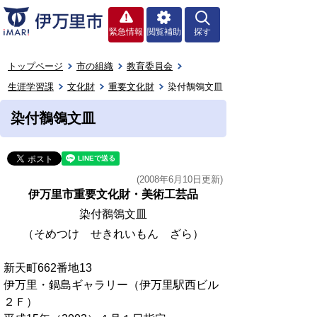
緊急情報
閲覧補助
探す
トップページ
市の組織
教育委員会
生涯学習課
文化財
重要文化財
染付鶺鴒文皿
染付鶺鴒文皿
(2008年6月10日更新)
伊万里市重要文化財・美術工芸品
染付鶺鴒文皿
（そめつけ せきれいもん ざら）
新天町662番地13
伊万里・鍋島ギャラリー（伊万里駅西ビル
２Ｆ）