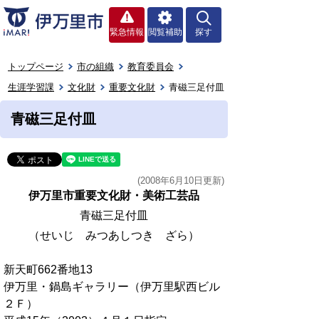
緊急情報
閲覧補助
探す
トップページ
市の組織
教育委員会
生涯学習課
文化財
重要文化財
青磁三足付皿
青磁三足付皿
(2008年6月10日更新)
伊万里市重要文化財・美術工芸品
青磁三足付皿
（せいじ みつあしつき ざら）
新天町662番地13
伊万里・鍋島ギャラリー（伊万里駅西ビル
２Ｆ）