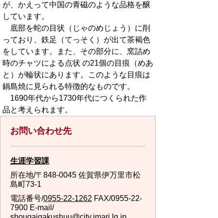
が、かえって中国の青磁のような品格を醸
しています。
底部を蛇の目状（じゃのめじょう）に削
っており、鉄足（てっそく）が出て茶褐色
をしています。また、その部分に、窯詰め
時のチャツによる点状 の21個の目痕（めあ
と）が輪状にあります。このような目痕は
鍋島焼に見られる特徴的なものです。
1690年代から1730年代につくられた作
品と考えられます。
お問い合わせ先
生涯学習課
所在地/〒848-0045 佐賀県伊万里市松
島町73-1
電話番号/
0955-22-1262
FAX/0955-22-
7900 E-mail/
shougaigakushuu@city.imari.lg.jp