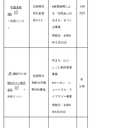
広島県呉
●産業振興によ
100
中国木材
市
広多賀
る「活気あふれ
万円
(株)
谷3-1-1
るまち」をつく
＜外部リンク
る事業
＞
寄附日：令和6
年６月21日
市まち・ひと・
しごと創生推進
事業
佐賀県大
非
和町大字梅
●カーボン・ニ
朝日テクノ株式
公表
野280番地
ュートラル・ラ
会社
<
イブラリー事業
外部リンク＞
寄附日：令和6
年6月25日