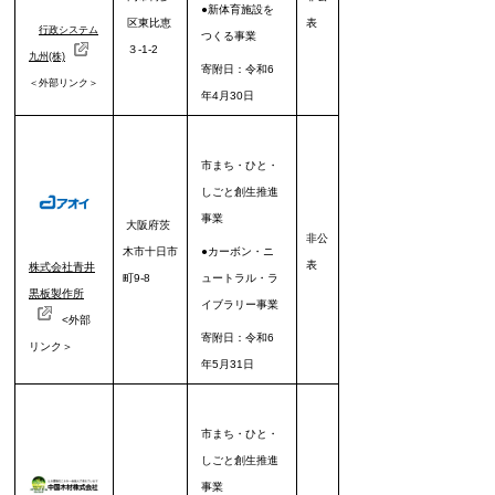
●新体育施設を
区東比恵
表
行政システム
つくる事業
３-1-2
九州(株)
寄附日：令和6
＜外部リンク＞
年4月30日
市まち・ひと・
しごと創生推進
事業
大阪府茨
非公
木市十日市
●カーボン・ニ
表
株式会社青井
町9-8
ュートラル・ラ
黒板製作所
イブラリー事業
<外部
寄附日：令和6
リンク＞
年5月31日
市まち・ひと・
しごと創生推進
事業