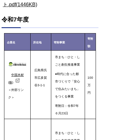
ト.pdf(1446KB)
令和7年度
寄附
企業名
所在地
寄附事業
額
市まち・ひと・し
ごと創生推進事業
広島県呉
●時代に合った都
中国木材
市
広多賀
100
市づくりで「安心
(株)
谷3-1-1
万
で住みたいまち」
＜外部リン
円
をつくる
事業
ク＞
寄附日：令和7年
６月23日
市まち・ひと・し