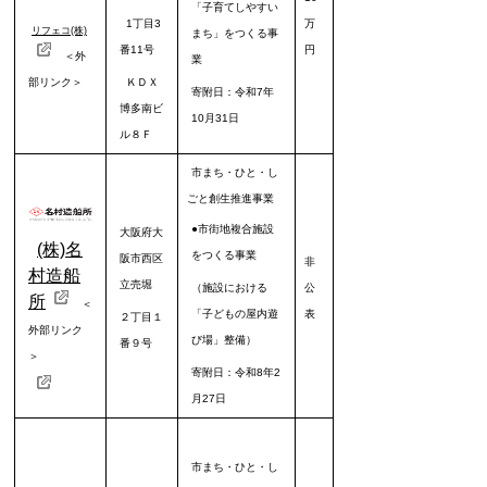
「子育てしやすい
1丁目3
万
リフェコ(株)
まち」をつくる事
番11号
円
＜外
業
部リンク＞
ＫＤＸ
寄附日：令和7年
博多南ビ
10月31日
ル８Ｆ
市まち・ひと・し
ごと創生推進事業
●市街地複合施設
大阪府大
(株)名
をつくる事業
阪市西区
非
村造船
立売堀
（施設における
公
所
＜
「子どもの屋内遊
表
２丁目１
外部リンク
び場」整備）
番９号
＞
寄附日：令和8年2
月27日
市まち・ひと・し