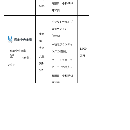
寄附日：令和4年9
5-35
月30日
イマリトータルプ
ロモーション
東京
Project
都
中
～地域ブランディ
央区
1,000
信金中央金庫
ングの構築と
万円
八重
＜外部リ
グリーンスローモ
洲1-
ンク＞
ビリティの導入～
3-7
寄附日：令和5年2
月24日
市まち・ひと・し
ごと創生推進事業
東京
都
渋
●市民みんなで
谷区
「子育てしやすい
非公
あいおいニッセイ
まち」をつくる事
表
恵比
同和損保保険(株)