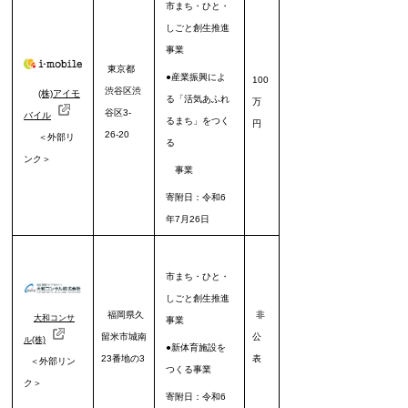
市まち・ひと・
しごと創生推進
事業
東京都
●産業振興によ
100
渋谷区渋
(株)アイモ
る「活気あふれ
万
谷区3-
バイル
るまち」をつく
円
26-20
＜外部リ
る
ンク＞
事業
寄附日：令和6
年7月26日
市まち・ひと・
しごと創生推進
福岡県久
非
大和コンサ
事業
留米市城南
公
ル(株)
●新体育施設を
23番地の3
表
＜外部リン
つくる事業
ク＞
寄附日：令和6