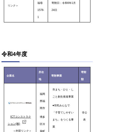
福母
寄附日：令和6年1月
リンク＞
1578-
24日
1
令和4年度
所在
寄附
企業名
寄附事業
地
額
市まち・ひと・し
福岡
ごと創生推進事業
県
福
●市民みんなで
岡市
「子育てしやすい
非公
ICTコンストラク
博多
まち」をつくる事
表
ション(株)
区
冷
業
＜外部リンク＞
泉町