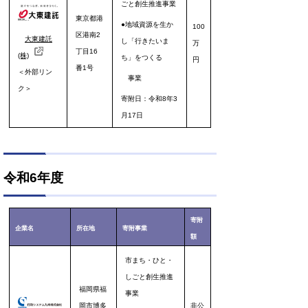
ごと創生推進事業
東京都港
●地域資源を生か
100
区港南
2
大東建託
し
「行きたいま
万
丁目16
(株)
ち」をつくる
円
番1号
＜外部リン
事業
ク＞
寄附日：令和8年3
月17日
令和6年度
寄附
企業名
所在地
寄附事業
額
市まち・ひと・
しごと創生推進
福岡県福
事業
岡市博多
非公