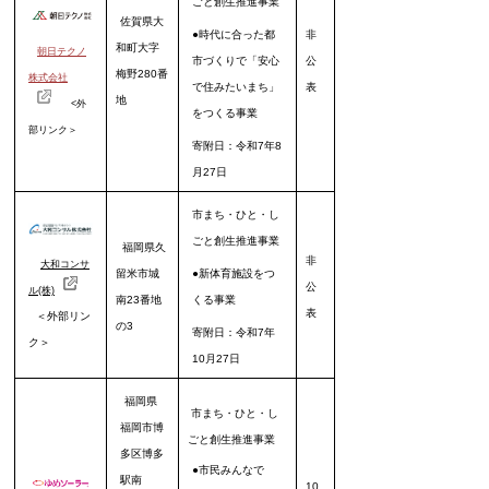
ごと創生推進事業
佐賀県大
●
時代に合った都
非
和町大字
朝日テクノ
市づくりで「安心
公
梅野280番
株式会社
で住みたいまち」
表
地
<外
をつくる
事業
部リンク＞
寄附日：令和7年8
月27日
市まち・ひと・し
ごと創生推進事業
福岡県久
非
大和コンサ
留米市城
●新体育施設をつ
公
ル(株)
南23番地
くる事業
表
＜外部リン
の3
寄附日：令和7年
ク＞
10月27日
福岡県
市まち・ひと・し
福岡市博
ごと創生推進事業
多区博多
●市民みんなで
駅南
10