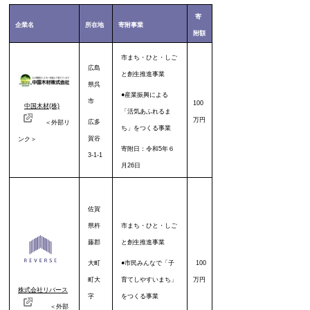
寄
企業名
所在地
寄附事業
附額
市まち・ひと・しご
広島
と創生推進事業
県呉
●産業振興による
市
100
中国木材(株)
「活気あふれるま
万円
広多
＜外部リ
ち」をつくる事業
賀谷
ンク＞
寄附日：令和5年６
3-1-1
月26日
佐賀
県杵
市まち・ひと・しご
藤郡
と創生推進事業
大町
●市民みんなで「子
100
町大
育てしやすいまち」
万円
株式会社リバース
字
をつくる事業
＜外部