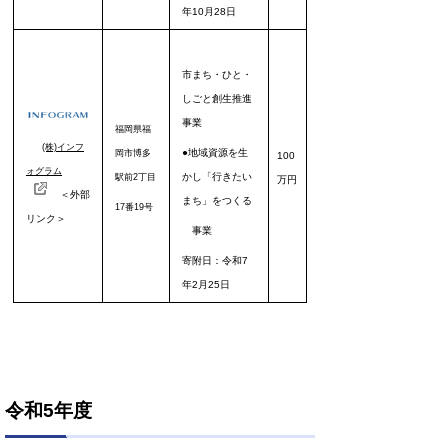
年10月28日
市まち・ひと・
しごと創生推進
事業
福岡県福
(株)インフ
●地域資源を生
岡市博多
100
ォグラム
かし
「行きたい
駅前2丁目
万円
＜外部
まち」をつくる
17番19号
リンク＞
事業
寄附日：令和7
年2月25日
令和5年度